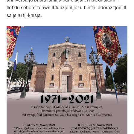
tieħdu sehem f’dawn il-funzjonijiet u ħin ta’ adorazzjoni li
sa jsiru fil-knisja.