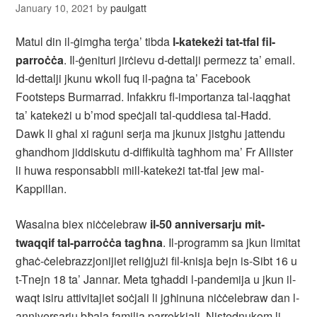
January 10, 2021
by
paulgatt
Matul din il-ġimgħa terġa’ tibda
l-katekeżi tat-tfal fil-
parroċċa
. Il-ġenituri jirċievu d-dettalji permezz ta’ email.
Id-dettalji jkunu wkoll fuq il-paġna ta’ Facebook
Footsteps Burmarrad. Infakkru fl-importanza tal-laqgħat
ta’ katekeżi u b’mod speċjali tal-quddiesa tal-Ħadd.
Dawk li għal xi raġuni serja ma jkunux jistgħu jattendu
għandhom jiddiskutu d-diffikultà tagħhom ma’ Fr Allister
li huwa responsabbli mill-katekeżi tat-tfal jew mal-
Kappillan.
Wasalna biex niċċelebraw
il-50 anniversarju mit-
twaqqif tal-parroċċa tagħna
. Il-programm sa jkun limitat
għaċ-ċelebrazzjonijiet reliġjużi fil-knisja bejn is-Sibt 16 u
t-Tnejn 18 ta’ Jannar. Meta tgħaddi l-pandemija u jkun il-
waqt isiru attivitajiet soċjali li jgħinuna niċċelebraw dan l-
anniversarju bħala familja parrokkjali. Nistednukom li