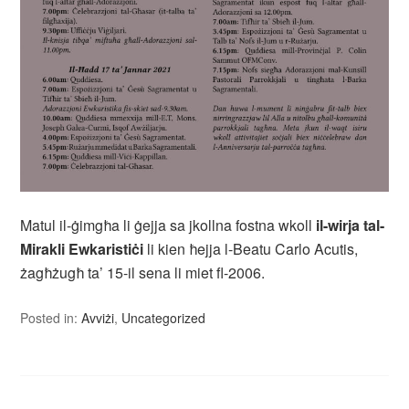
Matul il-ġimgħa li ġejja sa jkollna fostna wkoll
il-wirja tal-
Mirakli Ewkaristiċi
li kien ħejja l-Beatu Carlo Acutis,
żagħżugħ ta’ 15-il sena li miet fl-2006.
Posted in:
Avviżi
,
Uncategorized